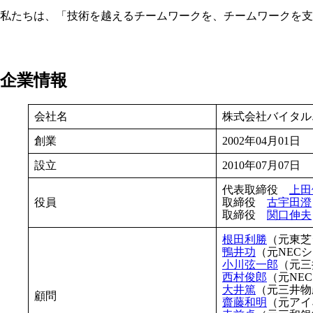
私たちは、「技術を越えるチームワークを、チームワークを支え
企業情報
会社名
株式会社バイタル
創業
2002年04月01日
設立
2010年07月07日
代表取締役
上田
役員
取締役
古宇田澄
取締役
関口伸夫
根田利勝
（元東芝
鴨井功
（元NEC
小川弦一郎
（元三
西村俊郎
（元NE
大井篤
（元三井物
顧問
齋藤和明
（元アイ