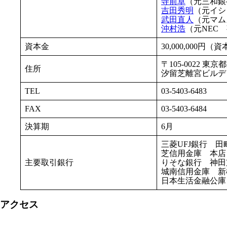
寺前卓
（元三和銀
吉田秀明
（元イシ
武田直人
（元マム
沖村浩
（元NEC
資本金
30,000,000円（
〒105-0022 東
住所
汐留芝離宮ビルディ
TEL
03-5403-6483
FAX
03-5403-6484
決算期
6月
三菱UFJ銀行 田
芝信用金庫 本店
主要取引銀行
りそな銀行 神田
城南信用金庫 新
日本生活金融公庫
アクセス