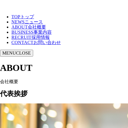
TOP
トップ
NEWS
ニュース
ABOUT
会社概要
BUSINESS
事業内容
RECRUIT
採用情報
CONTACT
お問い合わせ
MENU
CLOSE
ABOUT
会社概要
代表挨拶