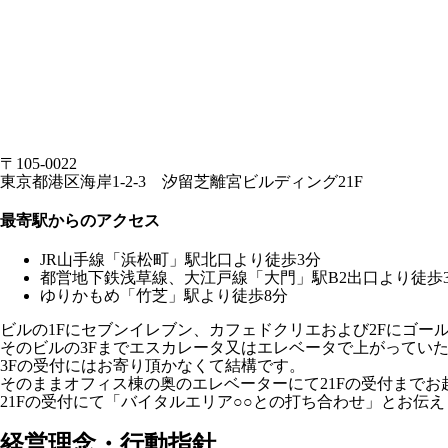
〒105-0022
東京都港区海岸1-2-3 汐留芝離宮ビルディング21F
最寄駅からのアクセス
JR山手線「浜松町」駅北口より徒歩3分
都営地下鉄浅草線、大江戸線「大門」駅B2出口より徒歩
ゆりかもめ「竹芝」駅より徒歩8分
ビルの1Fにセブンイレブン、カフェドクリエおよび2Fにゴー
そのビルの3Fまでエスカレータ又はエレベータで上がってい
3Fの受付にはお寄り頂かなくて結構です。
そのままオフィス棟の奥のエレベーターにて21Fの受付までお
21Fの受付にて「バイタルエリア○○との打ち合わせ」とお伝
経営理念・行動指針