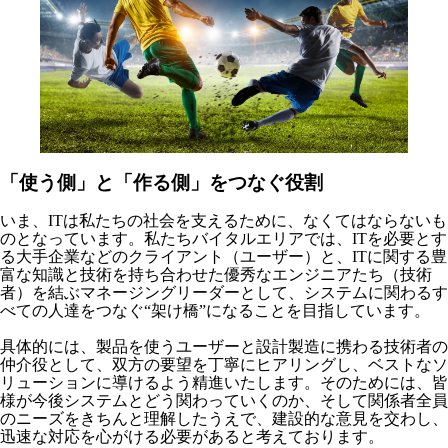
「使う側」と「作る側」をつなぐ役割
いま、ITは私たちの社会を支えるために、なくてはならないも
のとなっています。私たちバイタルエリアでは、ITを必要とす
る大手企業などのクライアント（ユーザー）と、ITに関する豊
富な知識と技術を持ち合わせた優秀なエンジニアたち（技術
者）を結ぶマネージングリーダーとして、システムに関わるす
べての人達をつなぐ“架け橋”になることを目指しています。
具体的には、製品を使うユーザーと設計製造に携わる技術者の
仲介役として、双方の要望を丁寧にヒアリングし、ベストなソ
リューションに導けるよう精進いたします。そのためには、皆
様が今後システムとどう関わっていくのか、そして関係者全員
のニーズをきちんと理解したうえで、建設的な意見を交わし、
迅速な対応を心がける必要があると考えております。