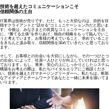
技術を超えたコミュニケーションこそ
信頼関係の土台
IT業界は技術が売りです。ただ、もっと大切なのは、目的を目
指すクライアントと“話せる”コミュニケーション力だと思いま
す。今後は、みなさまとの良質なコミュニケーションを土台
に、“勝てる土俵”を作りあげ、独自の戦略をもって臨んでいこ
うと考えています。お客様の考えていること、求めていること
をきちんと汲み取り、信頼関係を深めていきたいと思っており
ます。
そして、お客様との出会いを大切にしながら、その一つひとつ
の出会いによって、社員一人ひとりが向上していければと思っ
ております。もし、将来、安心の上にしっかりとしたシステム
構築をお考えの際は、私たちバイタルエリアにご相談くださ
い。技術を越えたITマネージングリーダーへ。私たちは、斬新
なアイディアとチームワークであなたと一緒に未来を描いてま
いります。