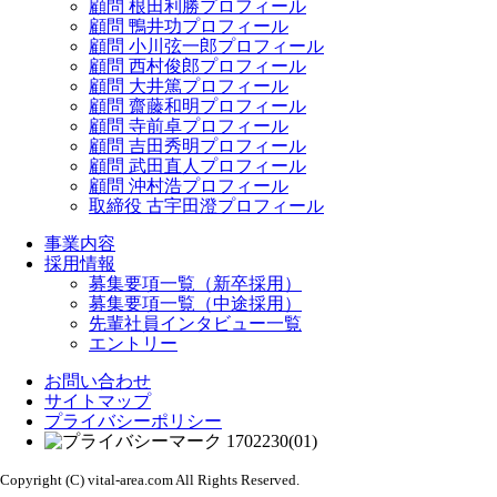
顧問 根田利勝プロフィール
顧問 鴨井功プロフィール
顧問 小川弦一郎プロフィール
顧問 西村俊郎プロフィール
顧問 大井篤プロフィール
顧問 齋藤和明プロフィール
顧問 寺前卓プロフィール
顧問 吉田秀明プロフィール
顧問 武田直人プロフィール
顧問 沖村浩プロフィール
取締役 古宇田澄プロフィール
事業内容
採用情報
募集要項一覧（新卒採用）
募集要項一覧（中途採用）
先輩社員インタビュー一覧
エントリー
お問い合わせ
サイトマップ
プライバシーポリシー
Copyright (C) vital-area.com All Rights Reserved.