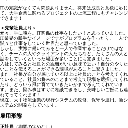
ITの知識がなくても問題ありません。将来は成長と意欲に応じ
て、大手企業に関わるプロジェクトの上流工程にもチャレンジ
できます！
＜先輩社員より
＞
元々、手に職を。IT関係の仕事をしたい！と思っていました。
IT業界の勝手なイメージですがプログラムを作ったり、一人で
黙々と仕事をしていく世界だと思っていました。
しかし、実際に働いてみると一人で作業することだけではな
く、チームの人やクライアントの人たちなど、たくさんの人と
話をしていくといった場面が多いことにも驚きました。
入社してみると社長との距離がいい意味で近い！自分のやりた
いことを伝えることができる環境があることに驚きました。
また、社長が自分が感じている以上に社員のことを考えてくれ
ていること。社員の将来のことまで考えて現場を選択してくれ
たり、どういう風に育てていきたいかまで考えてくれていま
す。また、悩み事はすぐに相談できるし、美味しいご飯にも連
れてってくれます！
現在、大手物流企業の現行システムの改修、保守や運用。新シ
ステムの開発をしています。
雇用形態
正社員
（期間の定めなし）