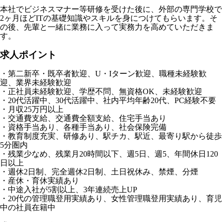
本社でビジネスマナー等研修を受けた後に、外部の専門学校で
2ヶ月ほどITの基礎知識やスキルを身につけてもらいます。そ
の後、先輩と一緒に業務に入って実務力を高めていただきま
す。
求人ポイント
・第二新卒・既卒者歓迎、U・Iターン歓迎、職種未経験歓
迎、業界未経験歓迎
・正社員未経験歓迎、学歴不問、無資格OK、未経験歓迎
・20代活躍中、30代活躍中、社内平均年齢20代、PC経験不要
・月収25万円以上
・交通費支給、交通費全額支給、住宅手当あり
・資格手当あり、各種手当あり、社会保険完備
・教育制度充実、研修あり、駅チカ、駅近、最寄り駅から徒歩
5分圏内
・残業少なめ、残業月20時間以下、週5日、週5、年間休日120
日以上
・週休2日制、完全週休2日制、土日祝休み、禁煙、分煙
・産休・育休実績あり
・中途入社が5割以上、3年連続売上UP
・20代の管理職登用実績あり、女性管理職登用実績あり、育児
中の社員在籍中