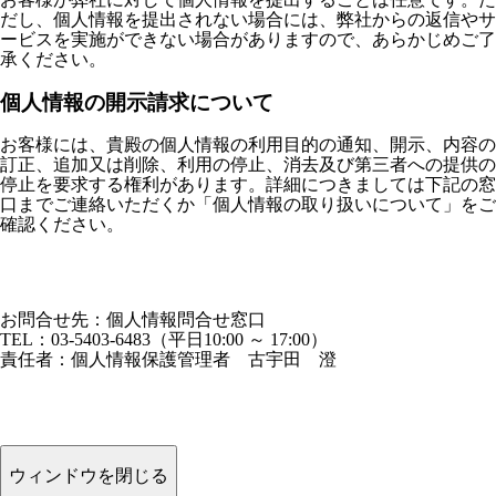
だし、個人情報を提出されない場合には、弊社からの返信やサ
ービスを実施ができない場合がありますので、あらかじめご了
承ください。
個人情報の開示請求について
お客様には、貴殿の個人情報の利用目的の通知、開示、内容の
訂正、追加又は削除、利用の停止、消去及び第三者への提供の
停止を要求する権利があります。詳細につきましては下記の窓
口までご連絡いただくか「個人情報の取り扱いについて」をご
確認ください。
株式会社バイタルエリア 個人情報問合せ窓口
〒105-0022 東京都港区海岸1-2-3 汐留芝離宮ビルディング21F
お問合せ先：個人情報問合せ窓口
TEL：03-5403-6483（平日10:00 ～ 17:00）
責任者：個人情報保護管理者 古宇田 澄
株式会社バイタルエリア 個人情報問合せ窓口
〒105-0022 東京都港区海岸1-2-3 汐留芝離宮ビルディング21F
ウィンドウを閉じる