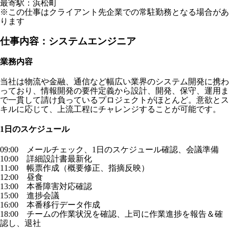
最寄駅：浜松町
※この仕事はクライアント先企業での常駐勤務となる場合があ
ります
仕事内容：システムエンジニア
業務内容
当社は物流や金融、通信など幅広い業界のシステム開発に携わ
っており、情報開発の要件定義から設計、開発、保守、運用ま
で一貫して請け負っているプロジェクトがほとんど。意欲とス
キルに応じて、上流工程にチャレンジすることが可能です。
1日のスケジュール
09:00 メールチェック、1日のスケジュール確認、会議準備
10:00 詳細設計書最新化
11:00 帳票作成（概要修正、指摘反映）
12:00 昼食
13:00 本番障害対応確認
15:00 進捗会議
16:00 本番移行データ作成
18:00 チームの作業状況を確認、上司に作業進捗を報告＆確
認し、退社