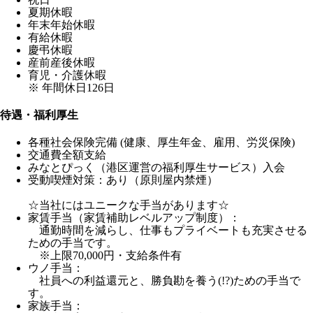
夏期休暇
年末年始休暇
有給休暇
慶弔休暇
産前産後休暇
育児・介護休暇
※ 年間休日126日
待遇・福利厚生
各種社会保険完備 (健康、厚生年金、雇用、労災保険)
交通費全額支給
みなとぴっく（港区運営の福利厚生サービス）入会
受動喫煙対策：あり（原則屋内禁煙）
☆当社にはユニークな手当があります☆
家賃手当（家賃補助レベルアップ制度）：
通勤時間を減らし、仕事もプライベートも充実させる
ための手当です。
※上限70,000円・支給条件有
ウノ手当：
社員への利益還元と、勝負勘を養う(!?)ための手当で
す。
家族手当：