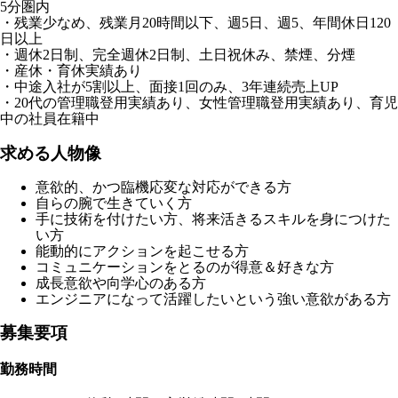
5分圏内
・残業少なめ、残業月20時間以下、週5日、週5、年間休日120
日以上
・週休2日制、完全週休2日制、土日祝休み、禁煙、分煙
・産休・育休実績あり
・中途入社が5割以上、面接1回のみ、3年連続売上UP
・20代の管理職登用実績あり、女性管理職登用実績あり、育児
中の社員在籍中
求める人物像
意欲的、かつ臨機応変な対応ができる方
自らの腕で生きていく方
手に技術を付けたい方、将来活きるスキルを身につけた
い方
能動的にアクションを起こせる方
コミュニケーションをとるのが得意＆好きな方
成長意欲や向学心のある方
エンジニアになって活躍したいという強い意欲がある方
募集要項
勤務時間