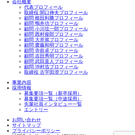
会社概要
代表プロフィール
取締役 関口伸夫プロフィール
顧問 根田利勝プロフィール
顧問 鴨井功プロフィール
顧問 小川弦一郎プロフィール
顧問 西村俊郎プロフィール
顧問 大井篤プロフィール
顧問 齋藤和明プロフィール
顧問 寺前卓プロフィール
顧問 吉田秀明プロフィール
顧問 武田直人プロフィール
顧問 沖村浩プロフィール
取締役 古宇田澄プロフィール
事業内容
採用情報
募集要項一覧（新卒採用）
募集要項一覧（中途採用）
先輩社員インタビュー一覧
エントリー
お問い合わせ
サイトマップ
プライバシーポリシー