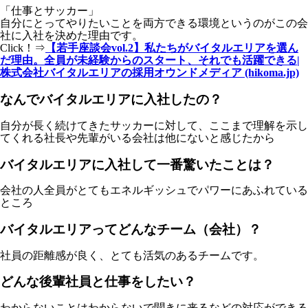
「仕事とサッカー」
自分にとってやりたいことを両方できる環境というのがこの会
社に入社を決めた理由です。
Click！⇒
【若手座談会vol.2】私たちがバイタルエリアを選ん
だ理由。全員が未経験からのスタート、それでも活躍できる|
株式会社バイタルエリアの採用オウンドメディア (hikoma.jp)
なんでバイタルエリアに入社したの？
自分が長く続けてきたサッカーに対して、ここまで理解を示し
てくれる社長や先輩がいる会社は他にないと感じたから
バイタルエリアに入社して一番驚いたことは？
会社の人全員がとてもエネルギッシュでパワーにあふれている
ところ
バイタルエリアってどんなチーム（会社）？
社員の距離感が良く、とても活気のあるチームです。
どんな後輩社員と仕事をしたい？
わからないことはわからないで聞きに来るなどの対応ができる