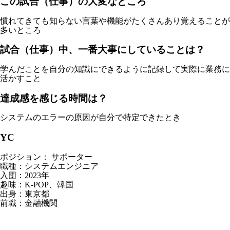
この試合（仕事）の大変なところ
慣れてきても知らない言葉や機能がたくさんあり覚えることが
多いところ
試合（仕事）中、一番大事にしていることは？
学んだことを自分の知識にできるように記録して実際に業務に
活かすこと
達成感を感じる時間は？
システムのエラーの原因が自分で特定できたとき
YC
ポジション： サポーター
職種：システムエンジニア
入団：2023年
趣味：K-POP、韓国
出身：東京都
前職：金融機関