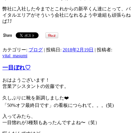
弊社に入社した今までとこれからの新卒くん達にとって、バ
イタルエリアがそういう会社になれるよう中途組も頑張らね
ば⤴︎⤴︎
カテゴリー:
ブログ
| 投稿日:
2018年2月19日
|
投稿者:
vital_masumi
一目ぼれ♡
おはようございます！
営業アシスタントの佐藤です。
久しぶりに靴を新調しました❤️
「50%オフ最終日です」の看板につられて。。。(笑)
入ってみたら、
一目惚れが3種類もあったんですよね〜（笑）