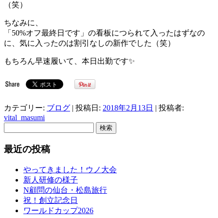
（笑）
ちなみに、
「50%オフ最終日です」の看板につられて入ったはずなの
に、気に入ったのは割引なしの新作でした（笑）
もちろん早速履いて、本日出勤です✨
カテゴリー:
ブログ
| 投稿日:
2018年2月13日
|
投稿者:
vital_masumi
検
索:
最近の投稿
やってきました！ウノ大会
新人研修の様子
N顧問の仙台・松島旅行
祝！創立記念日
ワールドカップ2026