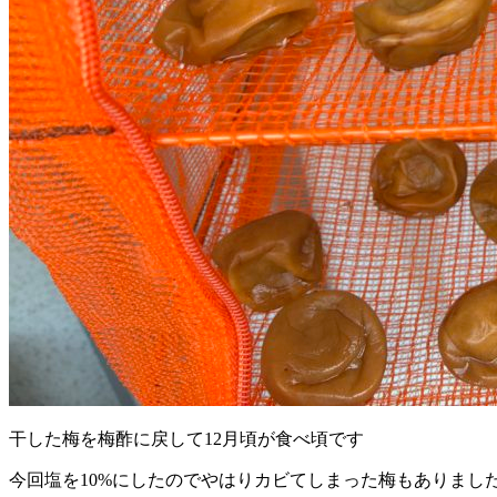
干した梅を梅酢に戻して12月頃が食べ頃です
今回塩を10%にしたのでやはりカビてしまった梅もありまし