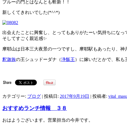
ブルーの門とはなんとも斬新！！
新しくてきれいでした(*^^*)
出会えたことに興奮し、とってもありがたーい気持ちになって
そしてすごく親近感
✨
摩耶山は日本三大夜景の一つですし、摩耶駅もあったり、神戸
釈迦族
の王シュッドーダナ（
浄飯王
）に嫁いだとかで、私も
カテゴリー:
ブログ
| 投稿日:
2017年9月19日
|
投稿者:
vital_mas
おすすめランチ情報 ３８
おはようございます。営業担当の今井です。