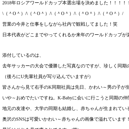
2018年ロシアワールドカップ本選出場を決めました！！！！
\（＾O＾）/\（＾O＾）/\（＾O＾）/\（＾O＾）/\（＾O＾）/
営業の今井と仕事をしながら社内で観戦してました！笑
日本代表がどこまでやってくれるか来年のワールドカップが
添付しているのは、
去年サッカーの大会で優勝した写真なのですが、珍しく同期
（後ろにU先輩社員が写り込んでいますが）
皆さんから見て右手のK同期社員は先日、かわい～男の子が
いや～おめでたいですね。K-Babyに会いに行こうと同期の
地元の友達や、大学の同期も結婚し、赤ちゃんが生まれてい
奥沢のSNSは可愛いかわい～赤ちゃんの画像で溢れています