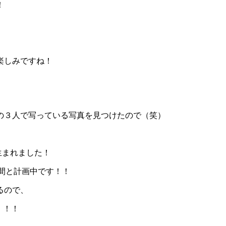
！
楽しみですね！
の３人で写っている写真を見つけたので（笑）
生まれました！
仲間と計画中です！！
るので、
！！！