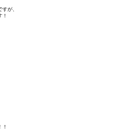
ですが、
す！
！！