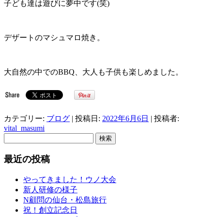
子ども達は遊びに夢中です(笑)
デザートのマシュマロ焼き。
大自然の中でのBBQ、大人も子供も楽しめました。
カテゴリー:
ブログ
| 投稿日:
2022年6月6日
|
投稿者:
vital_masumi
検
索:
最近の投稿
やってきました！ウノ大会
新人研修の様子
N顧問の仙台・松島旅行
祝！創立記念日