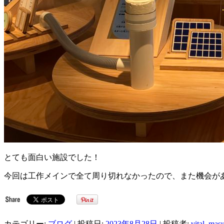
とても面白い施設でした！
今回は工作メインで全て周り切れなかったので、また機会が
カテゴリー:
ブログ
| 投稿日:
2023年8月28日
|
投稿者:
vital_mas