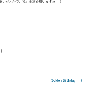
嫁いだとかで、私も王族を狙いますゎ！！
|
Golden Birthday ！？
→