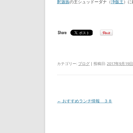
釈迦族
の王シュッドーダナ（
浄飯王
）に
カテゴリー:
ブログ
| 投稿日:
2017年9月19日
投
←
おすすめランチ情報 ３８
稿
ナ
ビ