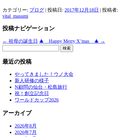
カテゴリー:
ブログ
| 投稿日:
2017年12月18日
|
投稿者:
vital_masumi
投稿ナビゲーション
←
祖母の誕生日
🎄 Happy Merry X’mas 🎄
→
検
索:
最近の投稿
やってきました！ウノ大会
新人研修の様子
N顧問の仙台・松島旅行
祝！創立記念日
ワールドカップ2026
アーカイブ
2026年8月
2026年7月