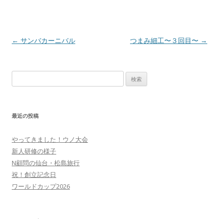
投
←
サンバカーニバル
つまみ細工〜３回目〜
→
稿
ナ
検
ビ
索:
ゲ
ー
最近の投稿
シ
ョ
やってきました！ウノ大会
ン
新人研修の様子
N顧問の仙台・松島旅行
祝！創立記念日
ワールドカップ2026