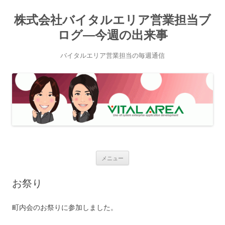
株式会社バイタルエリア営業担当ブ
ログ―今週の出来事
バイタルエリア営業担当の毎週通信
メニュー
Skip
to
お祭り
content
町内会のお祭りに参加しました。