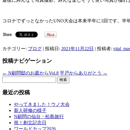
最後にみんなで写真撮影。みんな楽しそうで良い写真が撮れ
コロナでずっとなかったUNO大会は本来半年に1回です。半
カテゴリー:
ブログ
| 投稿日:
2021年11月22日
|
投稿者:
vital_ma
投稿ナビゲーション
←
N顧問邸のお庭からVol.8
平戸からありがとう
→
検
索:
最近の投稿
やってきました！ウノ大会
新人研修の様子
N顧問の仙台・松島旅行
祝！創立記念日
ワールドカップ2026