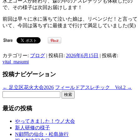
水上コースが終わり、森の中のアスレチックも体験したの
で、その様子は次回お届けします！
前回は早々に水に落ちて泣いた娘は、リベンジだ！と言って
いて、今回は落ちずに最後まで行けて満足していました(笑)
カテゴリー:
ブログ
| 投稿日:
2026年6月15日
|
投稿者:
vital_masumi
投稿ナビゲーション
←
足立区花火大会2026
フィールドアスレチック Vol.2
→
検
索:
最近の投稿
やってきました！ウノ大会
新人研修の様子
N顧問の仙台・松島旅行