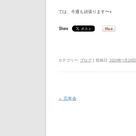
では、今週も頑張ります〜⭐︎
カテゴリー:
ブログ
| 投稿日:
2020年1月20日
投
←
忘年会
稿
ナ
ビ
ゲ