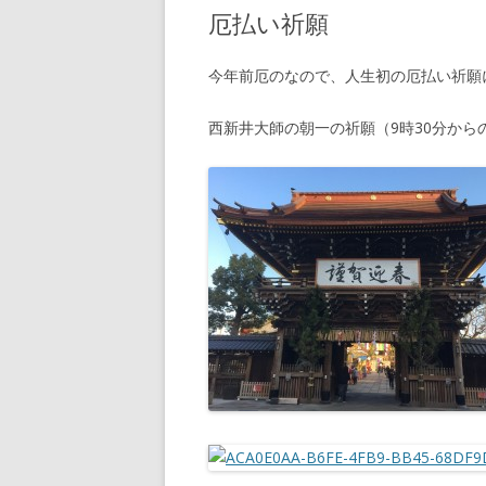
厄払い祈願
今年前厄のなので、人生初の厄払い祈願
西新井大師の朝一の祈願（9時30分か